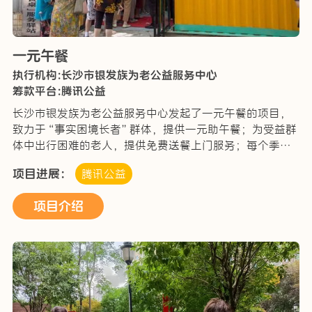
一元午餐
执行机构:长沙市银发族为老公益服务中心
筹款平台:腾讯公益
长沙市银发族为老公益服务中心发起了一元午餐的项目，
致力于“事实困境长者”群体，提供一元助午餐；为受益群
体中出行困难的老人，提供免费送餐上门服务；每个季度
为享受一元午餐的老人举办“-团圆饭”活动；建立一元午
项目进展：
腾讯公益
餐受益对象菜单等帮扶。解决“事实困境长者”吃饭问…
项目介绍