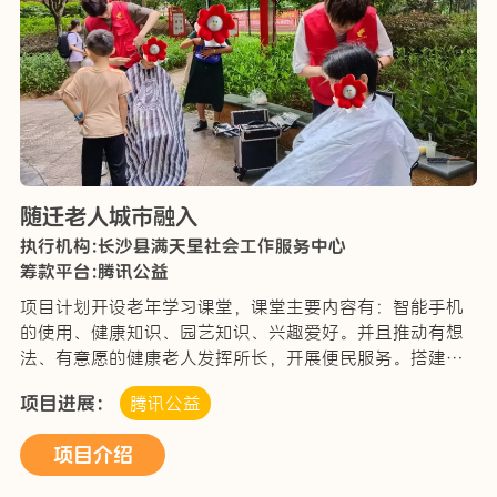
随迁老人城市融入
执行机构:长沙县满天星社会工作服务中心
筹款平台:腾讯公益
项目计划开设老年学习课堂，课堂主要内容有：智能手机
的使用、健康知识、园艺知识、兴趣爱好。并且推动有想
法、有意愿的健康老人发挥所长，开展便民服务。搭建老
年互助网络组织低龄老人成为老志愿者服务队成员，为高
项目进展：
腾讯公益
齡、行动不便老人开展上门理发、上门探望、生活料理、
助…
项目介绍