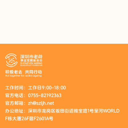
工作时间：工作日9:00-18:00
官方电话：0755-82192363
官方邮箱：zh@szljh.net
办公地址：深圳市龙岗区坂田街道雅宝路1号星河WORLD
F栋大厦26F层F2601A号