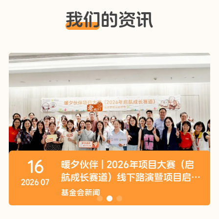
我们的资讯
16
暖夕伙伴 | 2026年项目大赛（启
航成长赛道）线下路演暨项目启动
2026 07
会在深圳举行
基金会新闻