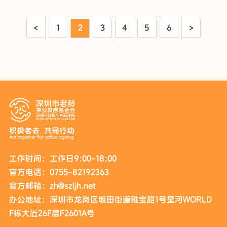
<
1
2
3
4
5
6
>
工作时间：工作日9:00-18:00
官方电话：0755-82192363
官方邮箱：zh@szljh.net
办公地址：深圳市龙岗区坂田街道雅宝路1号星河WORLD
F栋大厦26F层F2601A号