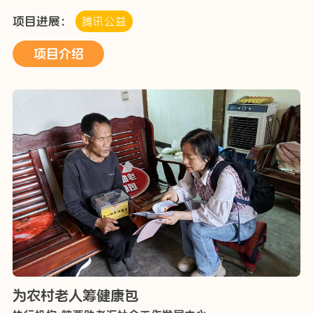
年互助网络组织低龄老人成为老志愿者服务队成员，为高
项目进展：
腾讯公益
齡、行动不便老人开展上门理发、上门探望、生活料理、
助…
项目介绍
为农村老人筹健康包