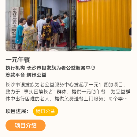
一元午餐
执行机构:长沙市银发族为老公益服务中心
筹款平台:腾讯公益
长沙市银发族为老公益服务中心发起了一元午餐的项目，
致力于“事实困境长者”群体，提供一元助午餐；为受益群
体中出行困难的老人，提供免费送餐上门服务；每个季度
为享受一元午餐的老人举办“-团圆饭”活动；建立一元午
项目进展：
腾讯公益
餐受益对象菜单等帮扶。解决“事实困境长者”吃饭问…
项目介绍