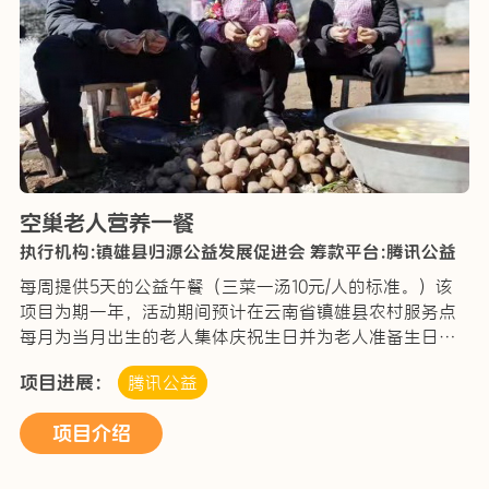
空巢老人营养一餐
执行机构:镇雄县归源公益发展促进会
筹款平台:腾讯公益
每周提供5天的公益午餐（三菜一汤10元/人的标准。）该
项目为期一年，活动期间预计在云南省镇雄县农村服务点
每月为当月出生的老人集体庆祝生日并为老人准备生日礼
物，同时在传统节日开展关爱乡村留守老人的主题活动，
项目进展：
腾讯公益
为老人们提供理发护理服务，乡村医疗服务，安全应急培
训…
项目介绍