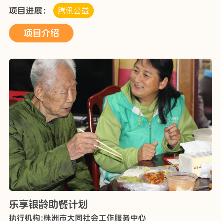
陪伴，有时会感到孤单。“情暖夕阳快乐陪伴”项目就是为
项目进展：
腾讯公益
了能让老人能健康快乐的安详晚年生活。让老人感到社
会…
项目介绍
乐享银龄助餐计划
执行机构:株洲市大同社会工作服务中心