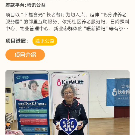
筹款平台:腾讯公益
项目以“幸福食光”长者餐厅为切入点，延伸“15分钟养老
服务圈”的邻里互助服务，依托社区养老服务站、日间照料
中心、物业管理中心、新业态群体的“暖新驿站”等有条件
的场所拓展设立助餐服务点，发挥志愿者作用开展助餐送
项目进展：
腾讯公益
餐服务，满足不同类型老年人的就餐需求。
项目介绍